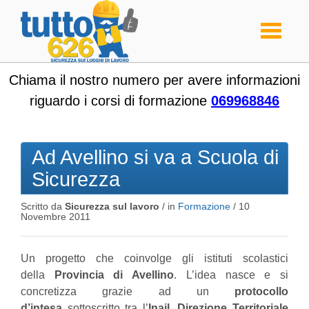
Toggle
navigati
Chiama il nostro numero per avere informazioni
riguardo i corsi di formazione
069968846
Ad Avellino si va a Scuola di
Sicurezza
Scritto da
Sicurezza sul lavoro
/ in
Formazione
/
10
Novembre 2011
Un progetto che coinvolge gli istituti scolastici
della
Provincia di Avellino
. L’idea nasce e si
concretizza grazie ad un
protocollo
d’intesa
sottoscritto tra l’
Inail
,
Direzione Territoriale