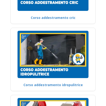
Corso addestramento cric
Corso addestramento idropulitrice