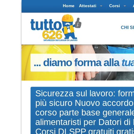
Home
Attestati
Corsi
CHI 
... diamo forma alla
tu
Sicurezza sul lavoro: for
più sicuro Nuovo accordo 
corso parte base general
alimentaristi per Datori 
Corsi DLSPP gratuiti grati