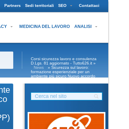
Partners
Sedi territoriali
SEO
Contattaci
ACY
MEDICINA DEL LAVORO
ANALISI
Corsi sicurezza lavoro e consulenza
D.Lgs. 81 aggiornato - Tutto626.it
»
News
» Sicurezza sul lavoro:
formazione esperienziale per un
ambiente più sicuro Nuovo accordo
stato regioni 2025 nuovi codici ateco
corso parte base generale haccp
nte
prima seconda Corsi alimentaristi per
Datori di Lavoro con compiti di RSPP
co
(DL SPP) Corsi DLSPP gratuiti gratis
crediti formazione preventivo impresa
edile agricola Formatore sicurezza:
facsimile autocertificazione requisiti
PP)
diventare obblighi rls rls tecnico
prevenzione pes pei pav