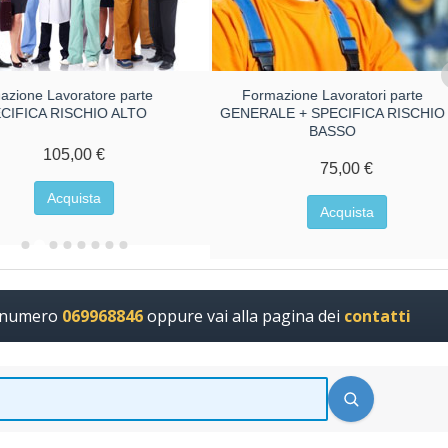
azione Lavoratore parte
Formazione Lavoratori parte
CIFICA RISCHIO ALTO
GENERALE + SPECIFICA RISCHIO
BASSO
105,00 €
75,00 €
Acquista
Acquista
l numero
069968846
oppure vai alla pagina dei
contatti