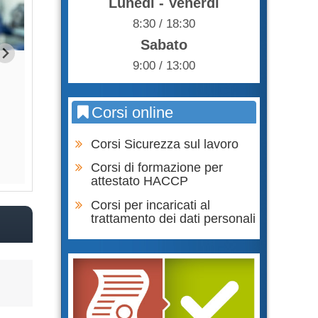
Lunedì - Venerdì
8:30 / 18:30
Sabato
9:00 / 13:00
Formazione Lavoratore parte
Corso DPI prima e se
SPECIFICA RISCHIO BASSO
Corsi online
65,00 €
100,
Acquista
Acqu
Corsi Sicurezza sul lavoro
Corsi di formazione per
attestato HACCP
Corsi per incaricati al
trattamento dei dati personali