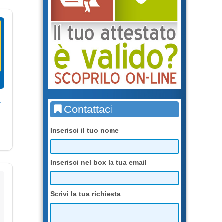
r
Contattaci
Inserisci il tuo nome
Inserisci nel box la tua email
Scrivi la tua richiesta