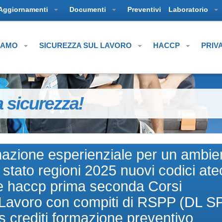
Aggiornamenti
Documenti
Preventivi
Laboratorio
SIAMO
SICUREZZA SUL LAVORO
HACCP
PRIV
a sicurezza!
mazione esperienziale per un ambie
stato regioni 2025 nuovi codici ate
e haccp prima seconda Corsi
di Lavoro con compiti di RSPP (DL S
s crediti formazione preventivo