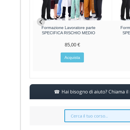
ri parte
Formazione Lavoratore parte
Form
CA RISCHIO
SPECIFICA RISCHIO MEDIO
SPE
85,00 €
€
Acquista
a
Hai bisogno di aiuto? Chiama i