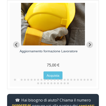
Aggiornamento formazione Lavoratore
For
75,00 €
Acquista
Hai bisogno di aiuto? Chiama il numero
069968846
oppure vai alla pagina dei
contatti