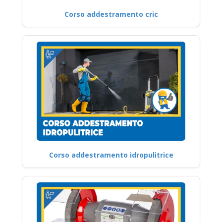
Corso addestramento cric
Corso addestramento idropulitrice