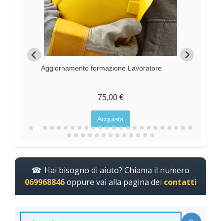
Formazione Lavoratore parte GENERALE 4 ore
F
70,00 €
Acquista
Hai bisogno di aiuto? Chiama il numero
069968846
oppure vai alla pagina dei
contatti