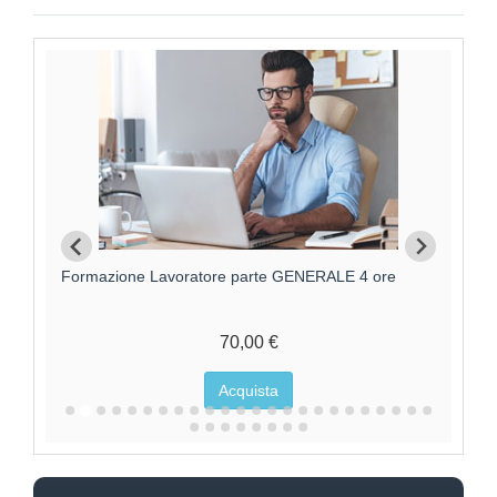
Formazione Lavoratori parte GENERALE +
F
SPECIFICA RISCHIO MEDIO
95,00 €
Acquista