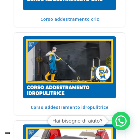
Corso addestramento cric
Corso addestramento idropulitrice