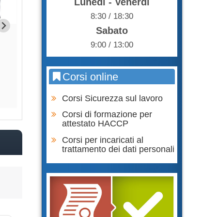
Lunedì - Venerdì
8:30 / 18:30
Sabato
Formazione Lavoratore parte
Formazione Lavor
9:00 / 13:00
SPECIFICA RISCHIO ALTO
GENERALE + SPECI
BASS
105,00 €
75,0
Corsi online
Acquista
Acqu
Corsi Sicurezza sul lavoro
Corsi di formazione per
attestato HACCP
Corsi per incaricati al
trattamento dei dati personali