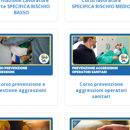
rmazione Lavoratore
Corso lavoratore
rte SPECIFICA RISCHIO
SPECIFICA RISCHIO MEDI
BASSO
Corso prevenzione e
Corso prevenzione
estione aggressioni
aggressioni operatori
sanitari