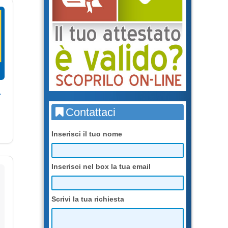
r
Contattaci
Inserisci il tuo nome
Inserisci nel box la tua email
Scrivi la tua richiesta