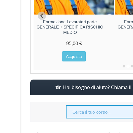
ore parte
Formazione Lavoratori parte
Form
ore
GENERALE + SPECIFICA RISCHIO
GENERA
MEDIO
€
95,00 €
a
Acquista
Hai bisogno di aiuto? Chiama i