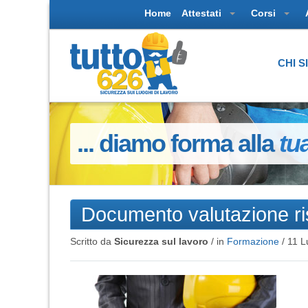
Home
Attestati
Corsi
CHI 
... diamo forma alla
tu
Documento valutazione ri
Scritto da
Sicurezza sul lavoro
/ in
Formazione
/
11 L