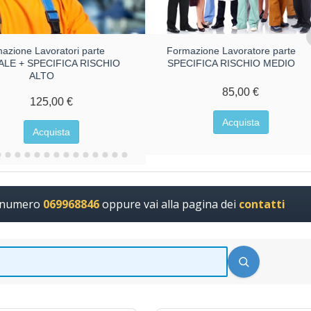
azione Lavoratori parte
Formazione Lavoratore parte
LE + SPECIFICA RISCHIO
SPECIFICA RISCHIO MEDIO
ALTO
85,00 €
125,00 €
Acquista
Acquista
l numero
069968846
oppure vai alla pagina dei
contatti