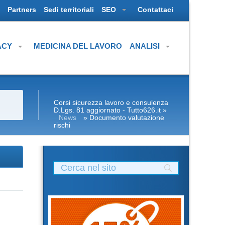
Partners
Sedi territoriali
SEO
Contattaci
ACY
MEDICINA DEL LAVORO
ANALISI
Corsi sicurezza lavoro e consulenza
D.Lgs. 81 aggiornato - Tutto626.it
»
News
» Documento valutazione
rischi