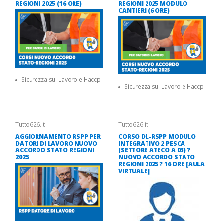
REGIONI 2025 (16 ORE)
REGIONI 2025 MODULO
CANTIERI (6 ORE)
Sicurezza sul Lavoro e Haccp
Sicurezza sul Lavoro e Haccp
Tutto626.it
Tutto626.it
AGGIORNAMENTO RSPP PER
CORSO DL-RSPP MODULO
DATORI DI LAVORO NUOVO
INTEGRATIVO 2 PESCA
ACCORDO STATO REGIONI
(SETTORE ATECO A 03) ?
2025
NUOVO ACCORDO STATO
REGIONI 2025 ? 16 ORE [AULA
VIRTUALE]