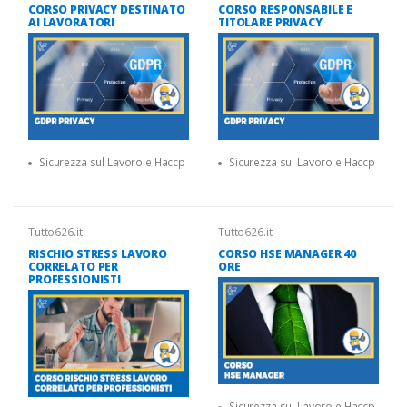
CORSO PRIVACY DESTINATO
CORSO RESPONSABILE E
AI LAVORATORI
TITOLARE PRIVACY
Sicurezza sul Lavoro e Haccp
Sicurezza sul Lavoro e Haccp
Tutto626.it
Tutto626.it
RISCHIO STRESS LAVORO
CORSO HSE MANAGER 40
CORRELATO PER
ORE
PROFESSIONISTI
Sicurezza sul Lavoro e Haccp