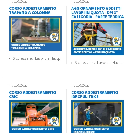
Tutto626.it
Tutto626.it
CORSO ADDESTRAMENTO
AGGIORNAMENTO ADDETTI
TRAPANO A COLONNA
LAVORI IN QUOTA - DPI 3°
CATEGORIA - PARTE TEORICA
Sicurezza sul Lavoro e Haccp
Sicurezza sul Lavoro e Haccp
Tutto626.it
Tutto626.it
CORSO ADDESTRAMENTO
CORSO ADDESTRAMENTO
CRIC
IDROPULITRICE