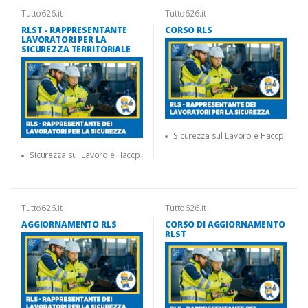
Tutto626.it
Tutto626.it
RLST - RAPPRESENTANTE
CORSO RLS
LAVORATORI PER LA
SICUREZZA TERRITORIALE
Sicurezza sul Lavoro e Haccp
Sicurezza sul Lavoro e Haccp
Tutto626.it
Tutto626.it
AGGIORNAMENTO RLS
CORSO DI AGGIORNAMENTO
RLST