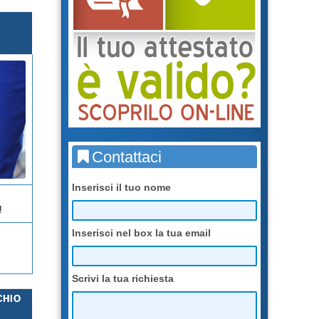
Contattaci
Inserisci il tuo nome
!
Inserisci nel box la tua email
Scrivi la tua richiesta
CHIO