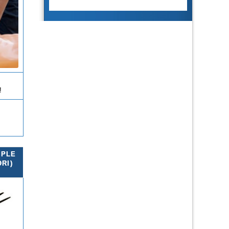
!
 PLE
RI)