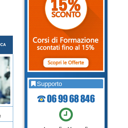
ICA
Supporto
!