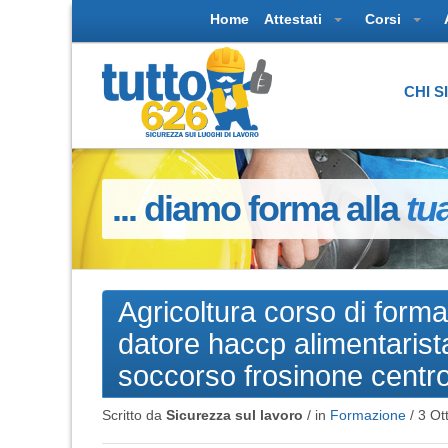
Home
Attestati
Corsi
CHI 
... diamo forma alla
tu
Agricoltura corso di forma
datore haccp alimentarista
soccorso frosinone centro
Scritto da
Sicurezza sul lavoro
/ in
Formazione
/
3 Ot