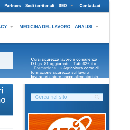
Partners
Sedi territoriali
SEO
Contattaci
ACY
MEDICINA DEL LAVORO
ANALISI
Corsi sicurezza lavoro e consulenza
D.Lgs. 81 aggiornato - Tutto626.it
»
Formazione
» Agricoltura corso di
formazione sicurezza sul lavoro
lavoratori datore haccp alimentarista
attestato rspp rls antincendio primo
soccorso frosinone centro formazione
i
formatore rls
mo