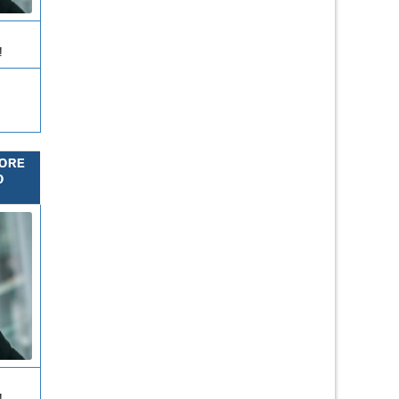
!
ORE
O
!