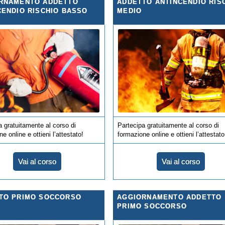
RNAMENTO ADDETTO
ADDETTO ANTINCENDIO RIS
CENDIO RISCHIO BASSO
MEDIO
a gratuitamente al corso di
Partecipa gratuitamente al corso di
e online e ottieni l’attestato!
formazione online e ottieni l’attestato
Vai al corso
Vai al corso
TO PRIMO SOCCORSO
AGGIORNAMENTO ADDETTO
PRIMO SOCCORSO