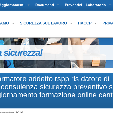
Aggiornamenti
Documenti
Preventivi
Laboratorio
SIAMO
SICUREZZA SUL LAVORO
HACCP
PRIV
a sicurezza!
ormatore addetto rspp rls datore di
o consulenza sicurezza preventivo s
giornamento formazione online cent
ettembre 2019