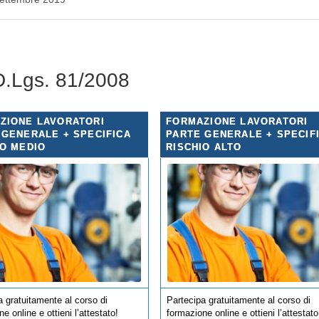
 D.Lgs. 81/2008
ZIONE LAVORATORI
FORMAZIONE LAVORATORI
 GENERALE + SPECIFICA
PARTE GENERALE + SPECIF
IO MEDIO
RISCHIO ALTO
a gratuitamente al corso di
Partecipa gratuitamente al corso di
e online e ottieni l’attestato!
formazione online e ottieni l’attestato