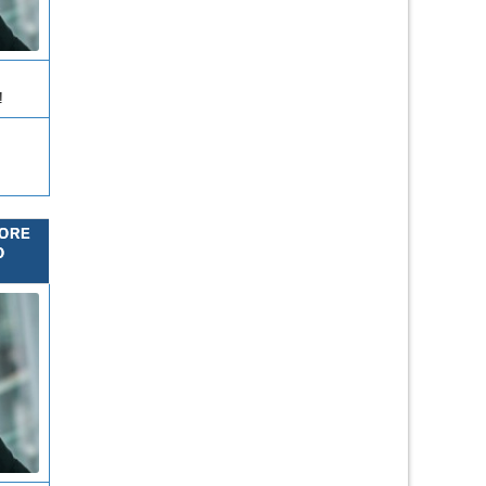
!
ORE
O