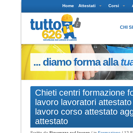
Home
Attestati
Corsi
CHI 
... diamo forma alla
tu
Chieti centri formazione f
lavoro lavoratori attestat
lavoro corso attestato ag
attestato
Scritto da
Sicurezza sul lavoro
/ in
Formazione
/
12 S