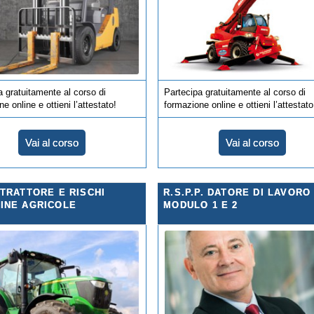
a gratuitamente al corso di
Partecipa gratuitamente al corso di
e online e ottieni l’attestato!
formazione online e ottieni l’attestato
Vai al corso
Vai al corso
 TRATTORE E RISCHI
R.S.P.P. DATORE DI LAVORO
INE AGRICOLE
MODULO 1 E 2