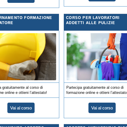
RNAMENTO FORMAZIONE
CORSO PER LAVORATORI
ATORE
ADDETTI ALLE PULIZIE
a gratuitamente al corso di
Partecipa gratuitamente al corso di
e online e ottieni l’attestato!
formazione online e ottieni l’attestato
Vai al corso
Vai al corso