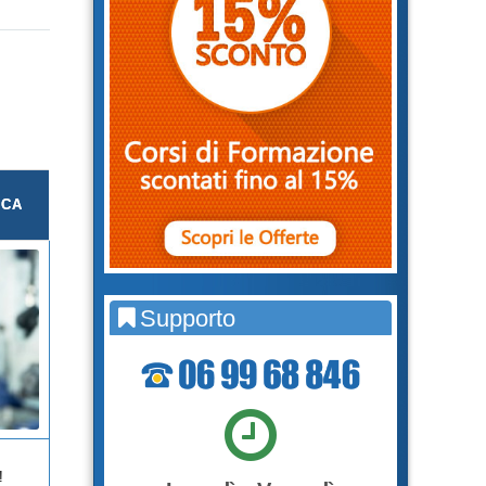
ICA
Supporto
!