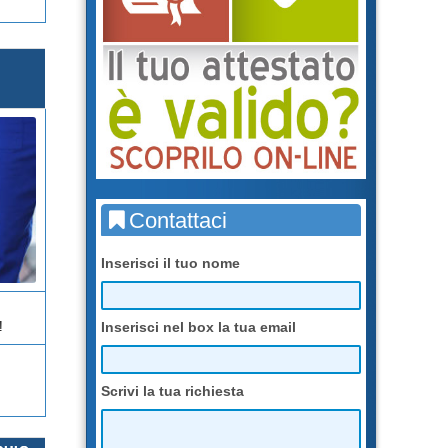
Contattaci
Inserisci il tuo nome
!
Inserisci nel box la tua email
Scrivi la tua richiesta