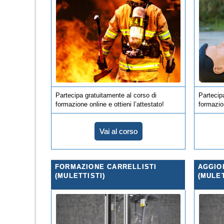
Partecipa gratuitamente al corso di
Partecip
formazione online e ottieni l’attestato!
formazion
Vai al corso
FORMAZIONE CARRELLISTI
AGGIO
(MULETTISTI)
(MULET