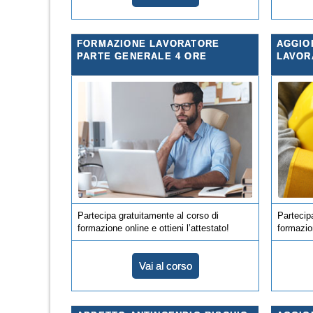
FORMAZIONE LAVORATORE
AGGIO
PARTE GENERALE 4 ORE
LAVOR
Partecipa gratuitamente al corso di
Partecip
formazione online e ottieni l’attestato!
formazion
Vai al corso