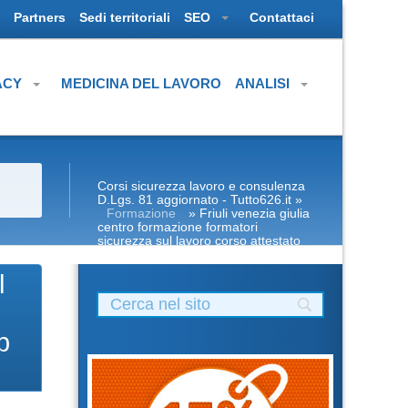
Partners
Sedi territoriali
SEO
Contattaci
ACY
MEDICINA DEL LAVORO
ANALISI
Corsi sicurezza lavoro e consulenza
D.Lgs. 81 aggiornato - Tutto626.it
»
Formazione
» Friuli venezia giulia
centro formazione formatori
sicurezza sul lavoro corso attestato
aggiornamento formazione online
carbonia centro formazione
l
formatore rspp consulenza haccp
sicurezza sul corsi
p