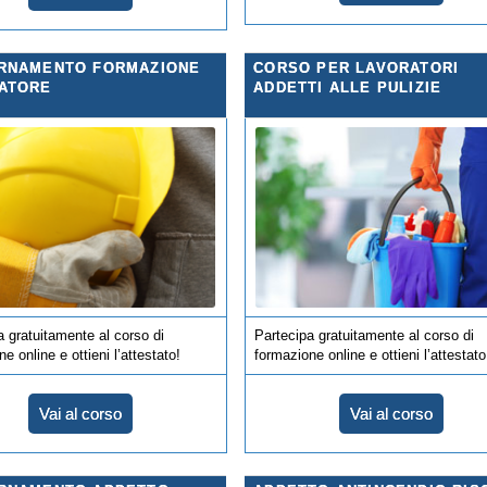
RNAMENTO FORMAZIONE
CORSO PER LAVORATORI
ATORE
ADDETTI ALLE PULIZIE
a gratuitamente al corso di
Partecipa gratuitamente al corso di
e online e ottieni l’attestato!
formazione online e ottieni l’attestato
Vai al corso
Vai al corso