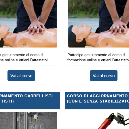
a gratuitamente al corso di
Partecipa gratuitamente al corso di
e online e ottieni l’attestato!
formazione online e ottieni l’attestato
Vai al corso
Vai al corso
RNAMENTO CARRELLISTI
CORSO DI AGGIORNAMENTO
TISTI)
(CON E SENZA STABILIZZATO