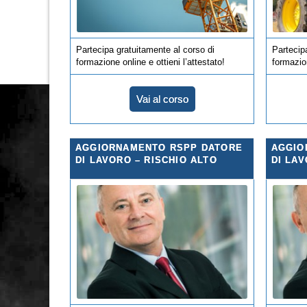
Partecipa gratuitamente al corso di
Partecip
formazione online e ottieni l’attestato!
formazion
Vai al corso
AGGIORNAMENTO RSPP DATORE
AGGIO
DI LAVORO – RISCHIO ALTO
DI LAV