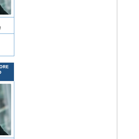
!
ORE
O