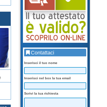
Contattaci
Inserisci il tuo nome
!
Inserisci nel box la tua email
Scrivi la tua richiesta