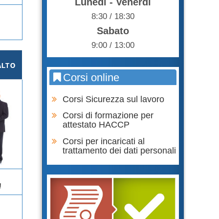
Lunedì - Venerdì
8:30 / 18:30
Sabato
9:00 / 13:00
ALTO
Corsi online
Corsi Sicurezza sul lavoro
Corsi di formazione per
attestato HACCP
Corsi per incaricati al
trattamento dei dati personali
!