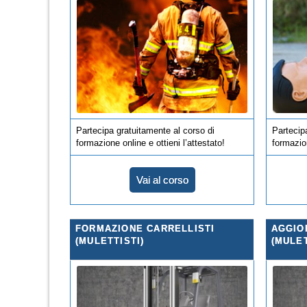
Partecipa gratuitamente al corso di
Partecip
formazione online e ottieni l’attestato!
formazion
Vai al corso
FORMAZIONE CARRELLISTI
AGGIO
(MULETTISTI)
(MULET