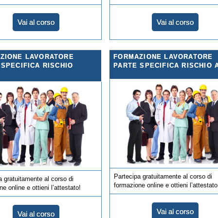
Vai al corso
Vai al corso
ZIONE LAVORATORE
FORMAZIONE LAVORATORE
 SPECIFICA RISCHIO
PARTE SPECIFICA RISCHIO 
Partecipa gratuitamente al corso di
a gratuitamente al corso di
formazione online e ottieni l’attestato
e online e ottieni l’attestato!
Vai al corso
Vai al corso