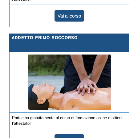
Vai al corso
ADDETTO PRIMO SOCCORSO
Partecipa gratuitamente al corso di formazione online e ottieni
l’attestato!