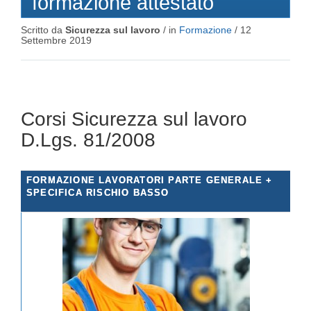
formazione attestato
Scritto da
Sicurezza sul lavoro
/ in
Formazione
/
12
Settembre 2019
Corsi Sicurezza sul lavoro
D.Lgs. 81/2008
FORMAZIONE LAVORATORI PARTE GENERALE +
SPECIFICA RISCHIO BASSO