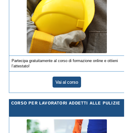
Partecipa gratuitamente al corso di formazione online e ottieni
l’attestato!
Vai al corso
CORSO PER LAVORATORI ADDETTI ALLE PULIZIE