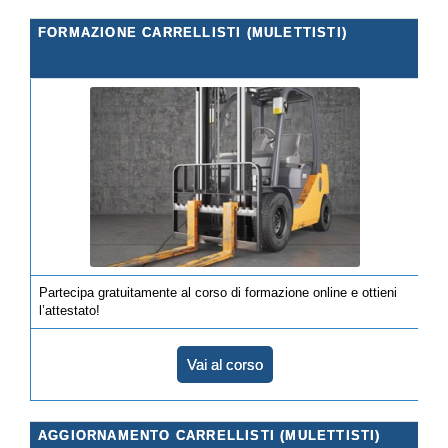
FORMAZIONE CARRELLISTI (MULETTISTI)
Partecipa gratuitamente al corso di formazione online e ottieni
l’attestato!
Vai al corso
AGGIORNAMENTO CARRELLISTI (MULETTISTI)