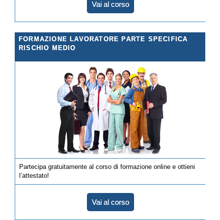
Vai al corso
FORMAZIONE LAVORATORE PARTE SPECIFICA
RISCHIO MEDIO
Partecipa gratuitamente al corso di formazione online e ottieni
l’attestato!
Vai al corso