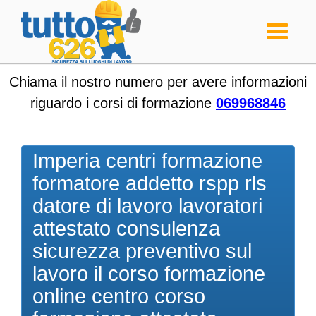
Toggle
navigati
Chiama il nostro numero per avere informazioni
riguardo i corsi di formazione
069968846
Imperia centri formazione
formatore addetto rspp rls
datore di lavoro lavoratori
attestato consulenza
sicurezza preventivo sul
lavoro il corso formazione
online centro corso