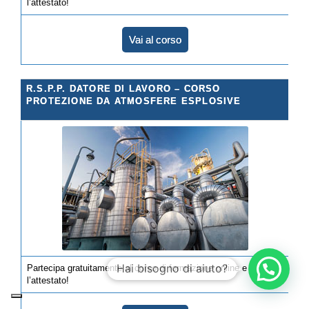
l’attestato!
Vai al corso
R.S.P.P. DATORE DI LAVORO – CORSO
PROTEZIONE DA ATMOSFERE ESPLOSIVE
Partecipa gratuitamente al corso di formazione online e ottieni
l’attestato!