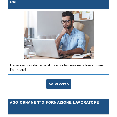
ORE
Partecipa gratuitamente al corso di formazione online e ottieni
l’attestato!
Vai al corso
AGGIORNAMENTO FORMAZIONE LAVORATORE