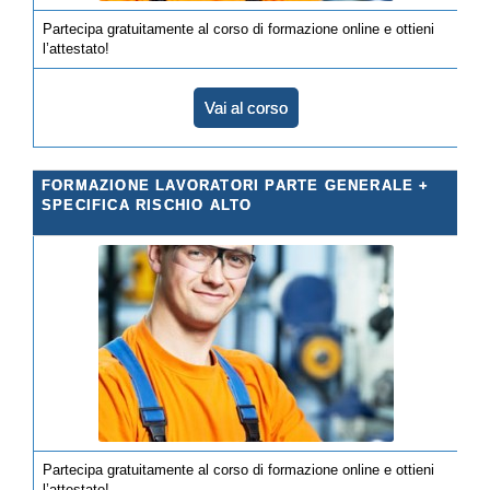
Partecipa gratuitamente al corso di formazione online e ottieni
l’attestato!
Vai al corso
FORMAZIONE LAVORATORI PARTE GENERALE +
SPECIFICA RISCHIO ALTO
Partecipa gratuitamente al corso di formazione online e ottieni
l’attestato!