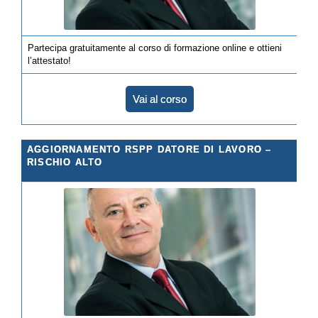
Partecipa gratuitamente al corso di formazione online e ottieni
l’attestato!
Vai al corso
AGGIORNAMENTO RSPP DATORE DI LAVORO –
RISCHIO ALTO