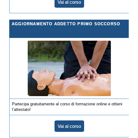
Vai al corso
AGGIORNAMENTO ADDETTO PRIMO SOCCORSO
Partecipa gratuitamente al corso di formazione online e ottieni
l’attestato!
Vai al corso