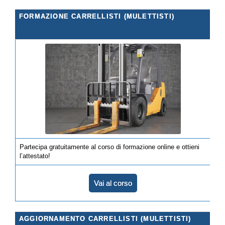
FORMAZIONE CARRELLISTI (MULETTISTI)
Partecipa gratuitamente al corso di formazione online e ottieni
l’attestato!
Vai al corso
AGGIORNAMENTO CARRELLISTI (MULETTISTI)