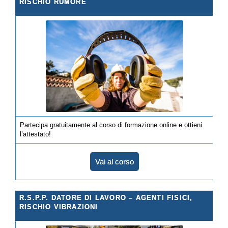
RISCHIO RUMORE
Partecipa gratuitamente al corso di formazione online e ottieni
l’attestato!
Vai al corso
R.S.P.P. DATORE DI LAVORO – AGENTI FISICI,
RISCHIO VIBRAZIONI