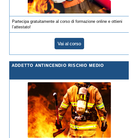
Partecipa gratuitamente al corso di formazione online e ottieni
l’attestato!
Vai al corso
ADDETTO ANTINCENDIO RISCHIO MEDIO