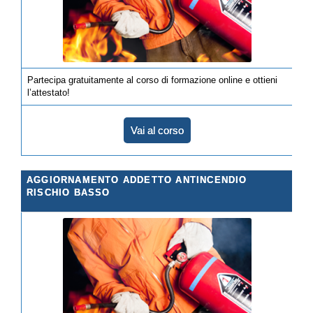
Partecipa gratuitamente al corso di formazione online e ottieni
l’attestato!
Vai al corso
AGGIORNAMENTO ADDETTO ANTINCENDIO
RISCHIO BASSO