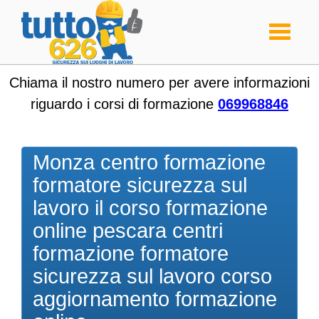
Toggle
navigati
Chiama il nostro numero per avere informazioni
riguardo i corsi di formazione
069968846
Monza centro formazione
formatore sicurezza sul
lavoro il corso formazione
online pescara centri
formazione formatore
sicurezza sul lavoro corso
aggiornamento formazione