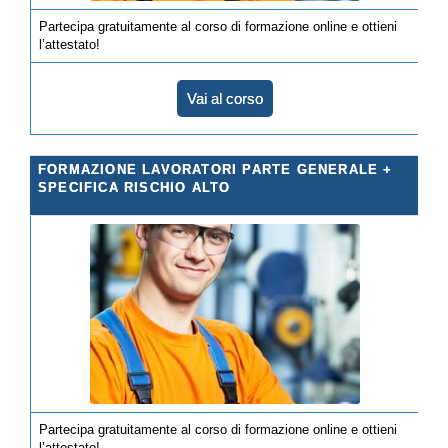
Partecipa gratuitamente al corso di formazione online e ottieni
l’attestato!
Vai al corso
FORMAZIONE LAVORATORI PARTE GENERALE +
SPECIFICA RISCHIO ALTO
Partecipa gratuitamente al corso di formazione online e ottieni
l’attestato!