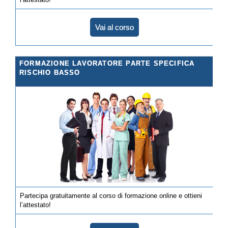
Vai al corso
FORMAZIONE LAVORATORE PARTE SPECIFICA
RISCHIO BASSO
Partecipa gratuitamente al corso di formazione online e ottieni
l’attestato!