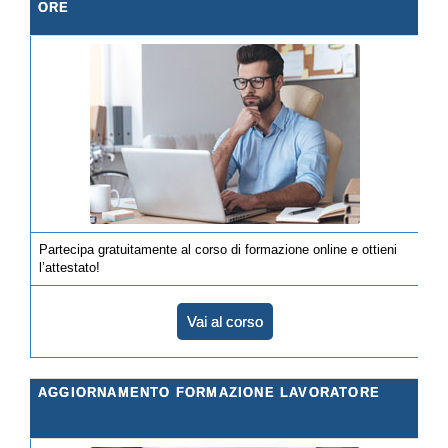
ORE
Partecipa gratuitamente al corso di formazione online e ottieni
l’attestato!
Vai al corso
AGGIORNAMENTO FORMAZIONE LAVORATORE