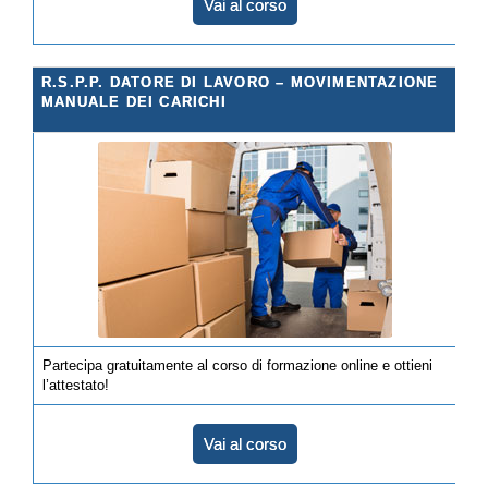
Vai al corso
R.S.P.P. DATORE DI LAVORO – MOVIMENTAZIONE
MANUALE DEI CARICHI
Partecipa gratuitamente al corso di formazione online e ottieni
l’attestato!
Vai al corso