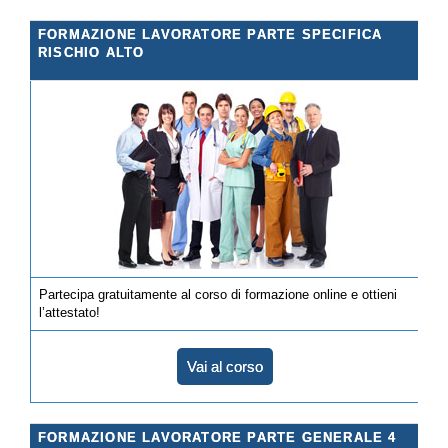
FORMAZIONE LAVORATORE PARTE SPECIFICA
RISCHIO ALTO
Partecipa gratuitamente al corso di formazione online e ottieni
l’attestato!
Vai al corso
FORMAZIONE LAVORATORE PARTE GENERALE 4