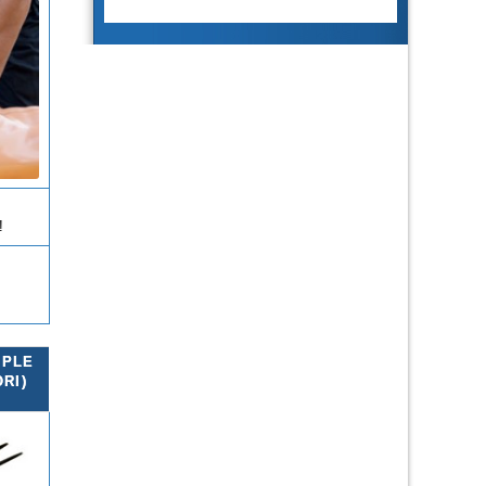
!
 PLE
RI)