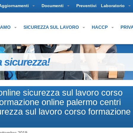
Aggiornamenti
Documenti
Preventivi
Laboratorio
SIAMO
SICUREZZA SUL LAVORO
HACCP
PRIV
a sicurezza!
nline sicurezza sul lavoro corso
ormazione online palermo centri
urezza sul lavoro corso formazione
ettembre 2019