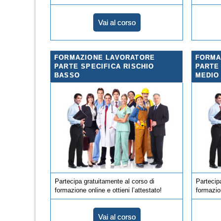
Vai al corso
FORMAZIONE LAVORATORE
FORMA
PARTE SPECIFICA RISCHIO
PARTE
BASSO
MEDIO
Partecipa gratuitamente al corso di
Partecip
formazione online e ottieni l’attestato!
formazion
Vai al corso