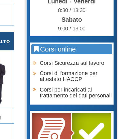
Lunedì - Venerdì
8:30 / 18:30
Sabato
9:00 / 13:00
ALTO
Corsi online
Corsi Sicurezza sul lavoro
Corsi di formazione per
attestato HACCP
Corsi per incaricati al
trattamento dei dati personali
!