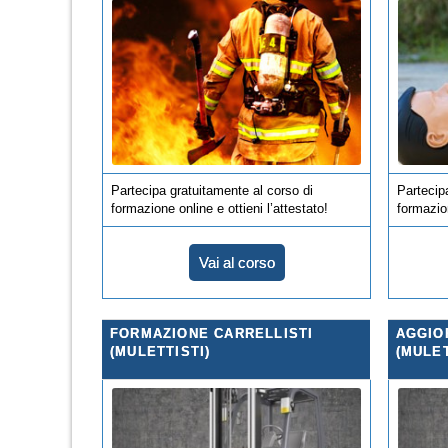
Partecipa gratuitamente al corso di
Partecip
formazione online e ottieni l’attestato!
formazion
Vai al corso
FORMAZIONE CARRELLISTI
AGGIO
(MULETTISTI)
(MULET