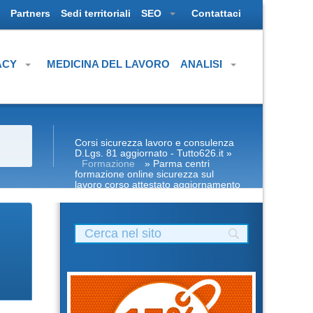
Partners
Sedi territoriali
SEO
Contattaci
ACY
MEDICINA DEL LAVORO
ANALISI
Corsi sicurezza lavoro e consulenza
D.Lgs. 81 aggiornato - Tutto626.it
»
Formazione
» Parma centri
formazione online sicurezza sul
lavoro corso attestato aggiornamento
formazione online palermo centri
formazione formatore sicurezza sul
lavoro corso formazione online centro
corso