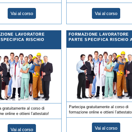
Vai al corso
Vai al corso
ZIONE LAVORATORE
FORMAZIONE LAVORATORE
 SPECIFICA RISCHIO
PARTE SPECIFICA RISCHIO 
Partecipa gratuitamente al corso di
a gratuitamente al corso di
formazione online e ottieni l’attestato
e online e ottieni l’attestato!
Vai al corso
Vai al corso