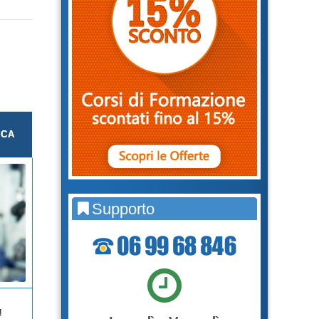
ICA
Supporto
!