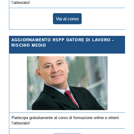
l’attestato!
Vai al corso
AGGIORNAMENTO RSPP DATORE DI LAVORO –
RISCHIO MEDIO
Partecipa gratuitamente al corso di formazione online e ottieni
l’attestato!