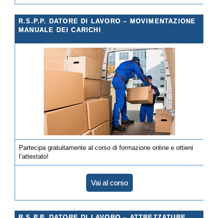
R.S.P.P. DATORE DI LAVORO – MOVIMENTAZIONE
MANUALE DEI CARICHI
Partecipa gratuitamente al corso di formazione online e ottieni
l’attestato!
Vai al corso
R.S.P.P. DATORE DI LAVORO – ATTREZZATURE