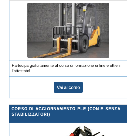
Partecipa gratuitamente al corso di formazione online e ottieni
l’attestato!
Vai al corso
CORSO DI AGGIORNAMENTO PLE (CON E SENZA
STABILIZZATORI)