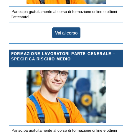
Partecipa gratuitamente al corso di formazione online e ottieni
l’attestato!
Vai al corso
FORMAZIONE LAVORATORI PARTE GENERALE +
SPECIFICA RISCHIO MEDIO
Partecipa gratuitamente al corso di formazione online e ottieni