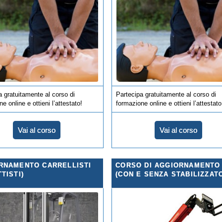
a gratuitamente al corso di
Partecipa gratuitamente al corso di
e online e ottieni l’attestato!
formazione online e ottieni l’attestato
Vai al corso
Vai al corso
RNAMENTO CARRELLISTI
CORSO DI AGGIORNAMENTO
TISTI)
(CON E SENZA STABILIZZATO