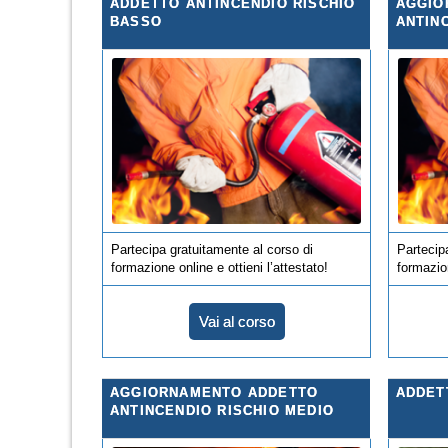
ADDETTO ANTINCENDIO RISCHIO
AGGIO
BASSO
ANTIN
Partecipa gratuitamente al corso di
Partecip
formazione online e ottieni l’attestato!
formazion
Vai al corso
AGGIORNAMENTO ADDETTO
ADDET
ANTINCENDIO RISCHIO MEDIO