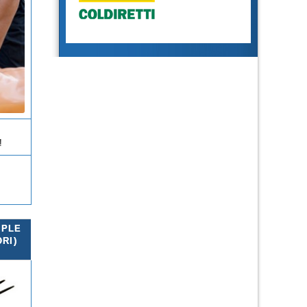
!
 PLE
RI)