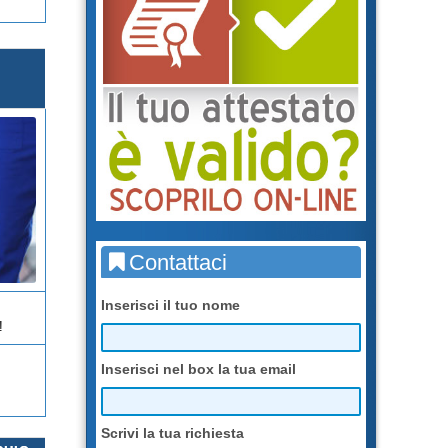
Contattaci
Inserisci il tuo nome
!
Inserisci nel box la tua email
Scrivi la tua richiesta