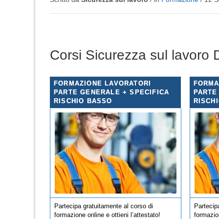
Corsi Sicurezza sul lavoro
FORMAZIONE LAVORATORI
FORMA
PARTE GENERALE + SPECIFICA
PARTE
RISCHIO BASSO
RISCH
Partecipa gratuitamente al corso di
Partecip
formazione online e ottieni l’attestato!
formazion