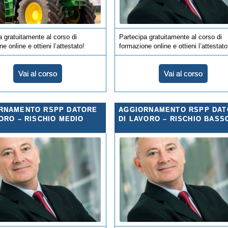
a gratuitamente al corso di
Partecipa gratuitamente al corso di
e online e ottieni l’attestato!
formazione online e ottieni l’attestato
Vai al corso
Vai al corso
RNAMENTO RSPP DATORE
AGGIORNAMENTO RSPP DAT
ORO – RISCHIO MEDIO
DI LAVORO – RISCHIO BASS