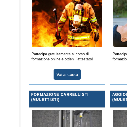
Partecipa gratuitamente al corso di
Partecip
formazione online e ottieni l’attestato!
formazion
Vai al corso
FORMAZIONE CARRELLISTI
AGGIO
(MULETTISTI)
(MULET