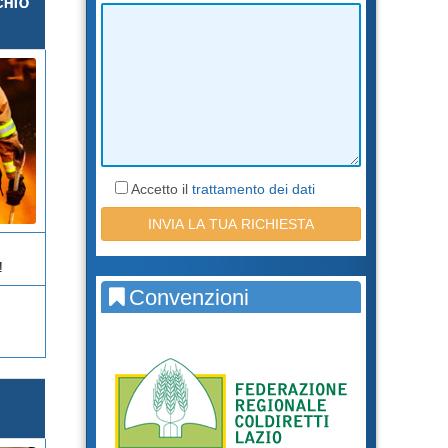
CHIO
Accetto il
trattamento dei dati
!
Convenzioni