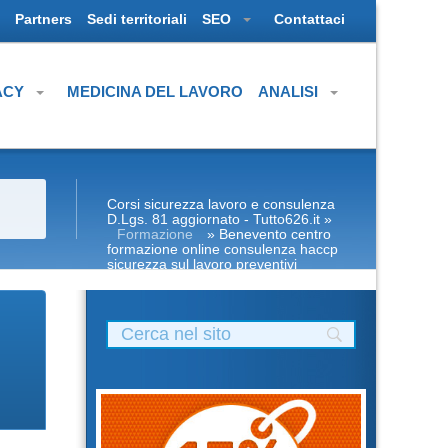
Partners
Sedi territoriali
SEO
Contattaci
ACY
MEDICINA DEL LAVORO
ANALISI
Corsi sicurezza lavoro e consulenza
D.Lgs. 81 aggiornato - Tutto626.it
»
Formazione
» Benevento centro
formazione online consulenza haccp
sicurezza sul lavoro preventivi
attestato alimentaristi corso
formazione online centro corso
formazione attestato corso aziendale
haccp sicurezza