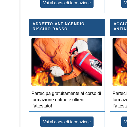
Vai al corso di formazione
V
ADDETTO ANTINCENDIO
AGGI
RISCHIO BASSO
ANTIN
Partecipa gratuitamente al corso di
Parteci
formazione online e ottieni
formazi
l’attestato!
l’attest
Vai al corso di formazione
V