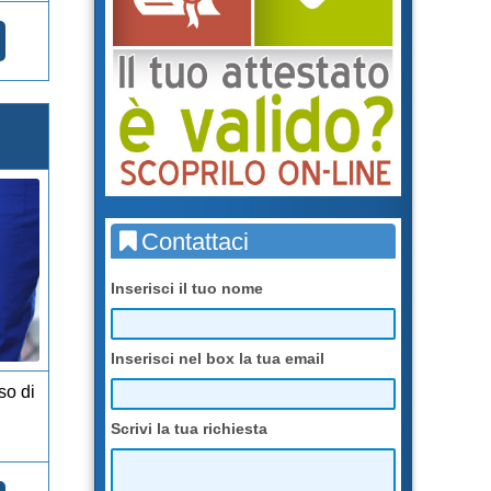
Contattaci
Inserisci il tuo nome
Inserisci nel box la tua email
so di
Scrivi la tua richiesta