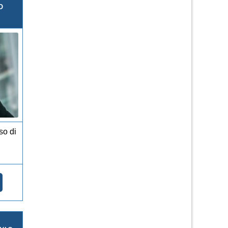
O
so di