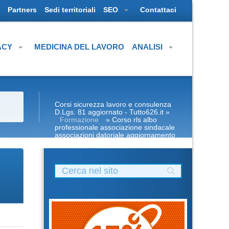
Partners
Sedi territoriali
SEO
Contattaci
ACY
MEDICINA DEL LAVORO
ANALISI
Corsi sicurezza lavoro e consulenza
D.Lgs. 81 aggiornato - Tutto626.it
»
Formazione
» Corso rls albo
professionale associazione sindacale
associazioni datoriale aggiornamento
attestato e manuale haccp
alimentarista corso