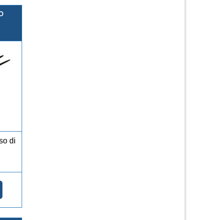
O
so di