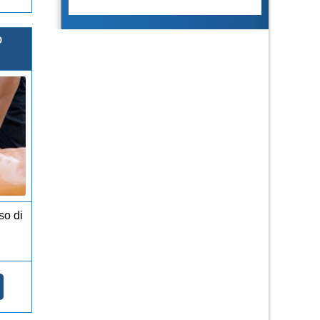
O
so di