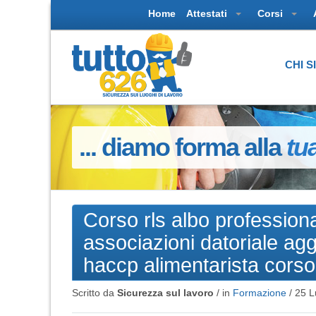
Home
Attestati
Corsi
CHI 
... diamo forma alla
tu
Corso rls albo profession
associazioni datoriale ag
haccp alimentarista corso
Scritto da
Sicurezza sul lavoro
/ in
Formazione
/
25 L