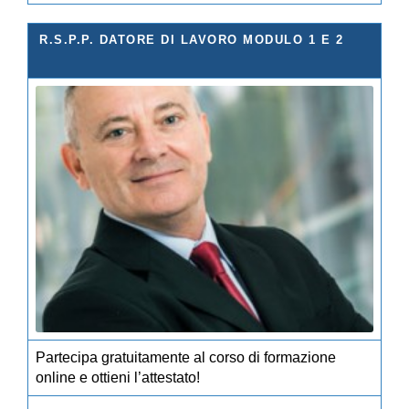
R.S.P.P. DATORE DI LAVORO MODULO 1 E 2
Partecipa gratuitamente al corso di formazione
online e ottieni l’attestato!