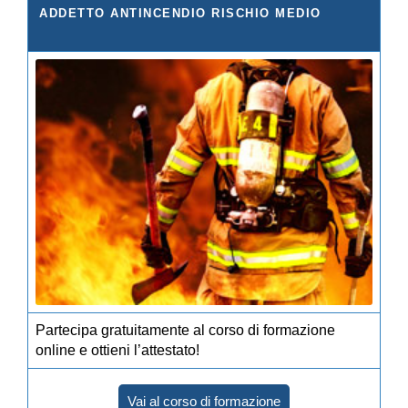
ADDETTO ANTINCENDIO RISCHIO MEDIO
Partecipa gratuitamente al corso di formazione
online e ottieni l’attestato!
Vai al corso di formazione