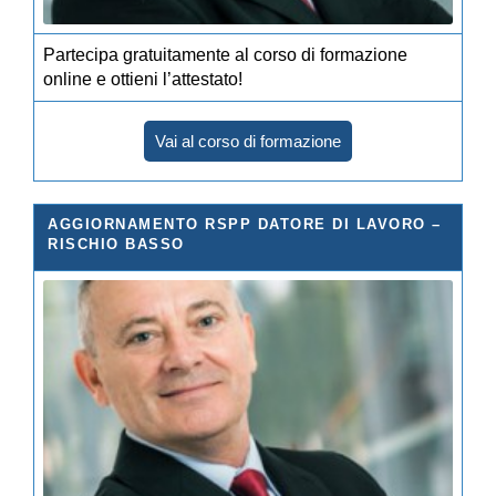
Partecipa gratuitamente al corso di formazione
online e ottieni l’attestato!
Vai al corso di formazione
AGGIORNAMENTO RSPP DATORE DI LAVORO –
RISCHIO BASSO