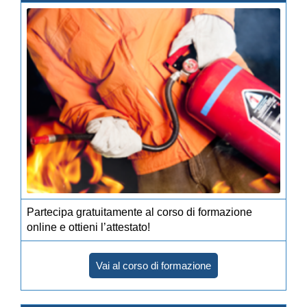
Partecipa gratuitamente al corso di formazione
online e ottieni l’attestato!
Vai al corso di formazione