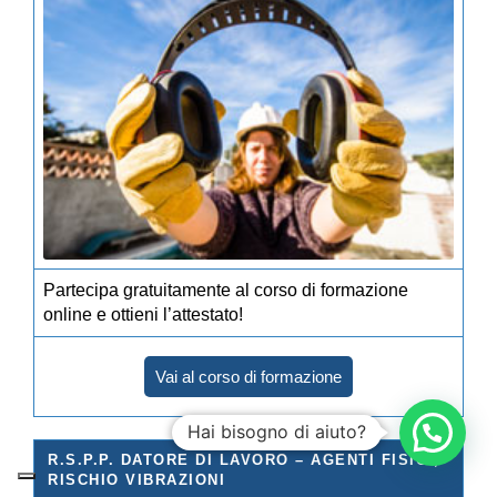
Partecipa gratuitamente al corso di formazione
online e ottieni l’attestato!
Vai al corso di formazione
Hai bisogno di aiuto?
R.S.P.P. DATORE DI LAVORO – AGENTI FISICI,
RISCHIO VIBRAZIONI