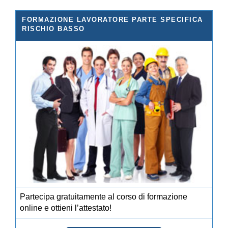
FORMAZIONE LAVORATORE PARTE SPECIFICA
RISCHIO BASSO
Partecipa gratuitamente al corso di formazione
online e ottieni l’attestato!