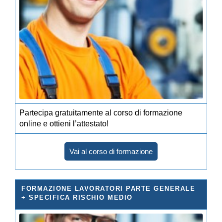
Partecipa gratuitamente al corso di formazione
online e ottieni l’attestato!
Vai al corso di formazione
FORMAZIONE LAVORATORI PARTE GENERALE
+ SPECIFICA RISCHIO MEDIO