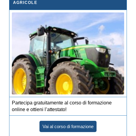
AGRICOLE
Partecipa gratuitamente al corso di formazione
online e ottieni l’attestato!
Vai al corso di formazione