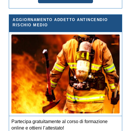
AGGIORNAMENTO ADDETTO ANTINCENDIO
RISCHIO MEDIO
Partecipa gratuitamente al corso di formazione
online e ottieni l’attestato!