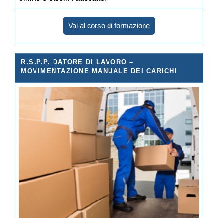
Vai al corso di formazione
R.S.P.P. DATORE DI LAVORO –
MOVIMENTAZIONE MANUALE DEI CARICHI