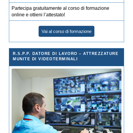
Partecipa gratuitamente al corso di formazione
online e ottieni l’attestato!
Vai al corso di formazione
R.S.P.P. DATORE DI LAVORO – ATTREZZATURE
MUNITE DI VIDEOTERMINALI