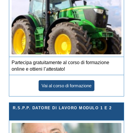
Partecipa gratuitamente al corso di formazione
online e ottieni l’attestato!
Vai al corso di formazione
R.S.P.P. DATORE DI LAVORO MODULO 1 E 2