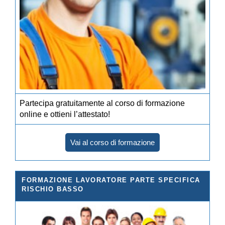
Partecipa gratuitamente al corso di formazione
online e ottieni l’attestato!
Vai al corso di formazione
FORMAZIONE LAVORATORE PARTE SPECIFICA
RISCHIO BASSO