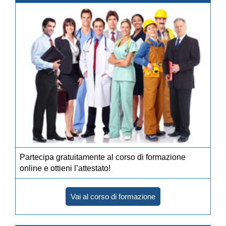
Partecipa gratuitamente al corso di formazione
online e ottieni l’attestato!
Vai al corso di formazione