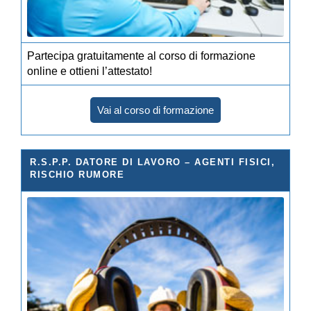
Partecipa gratuitamente al corso di formazione
online e ottieni l’attestato!
Vai al corso di formazione
R.S.P.P. DATORE DI LAVORO – AGENTI FISICI,
RISCHIO RUMORE