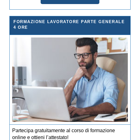
FORMAZIONE LAVORATORE PARTE GENERALE
4 ORE
Partecipa gratuitamente al corso di formazione
online e ottieni l’attestato!