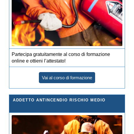
Partecipa gratuitamente al corso di formazione
online e ottieni l’attestato!
Vai al corso di formazione
ADDETTO ANTINCENDIO RISCHIO MEDIO