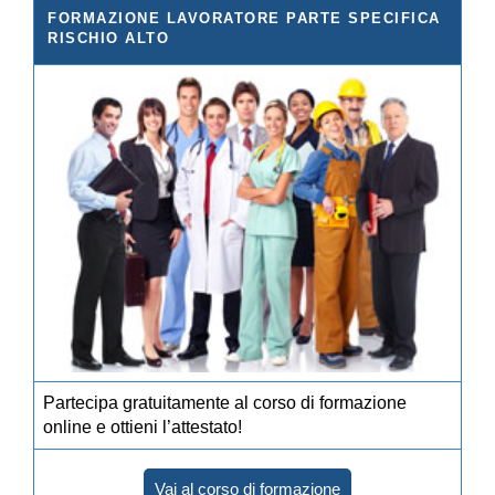
FORMAZIONE LAVORATORE PARTE SPECIFICA
RISCHIO ALTO
Partecipa gratuitamente al corso di formazione
online e ottieni l’attestato!
Vai al corso di formazione