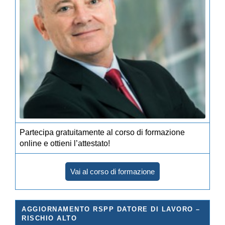
Partecipa gratuitamente al corso di formazione
online e ottieni l’attestato!
Vai al corso di formazione
AGGIORNAMENTO RSPP DATORE DI LAVORO –
RISCHIO ALTO