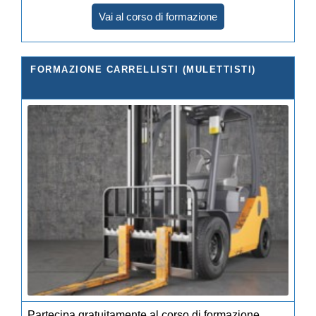
Vai al corso di formazione
FORMAZIONE CARRELLISTI (MULETTISTI)
Partecipa gratuitamente al corso di formazione