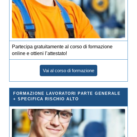
Partecipa gratuitamente al corso di formazione
online e ottieni l’attestato!
Vai al corso di formazione
FORMAZIONE LAVORATORI PARTE GENERALE
+ SPECIFICA RISCHIO ALTO