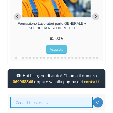
Formazione Lavoratori parte GENERALE +
F
SPECIFICA RISCHIO ALTO
125,00 €
Acquista
Hai bisogno di aiuto? Chiama il numero
069968846
oppure vai alla pagina dei
contatti