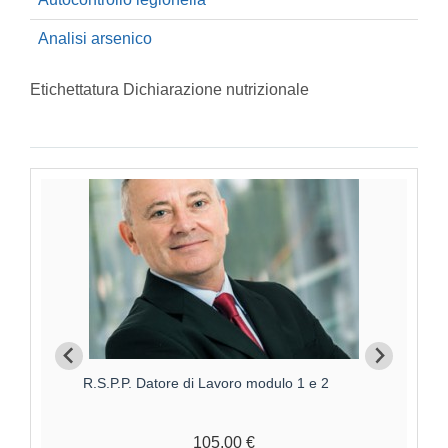
Analisi arsenico
Etichettatura Dichiarazione nutrizionale
Aggiornamento RSPP Datore di Lavoro - Rischio
R.
ALTO
170,00 €