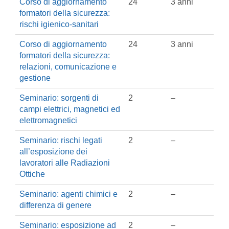
Corso di aggiornamento
24
3 anni
formatori della sicurezza:
rischi igienico-sanitari
Corso di aggiornamento
24
3 anni
formatori della sicurezza:
relazioni, comunicazione e
gestione
Seminario: sorgenti di
2
–
campi elettrici, magnetici ed
elettromagnetici
Seminario: rischi legati
2
–
all’esposizione dei
lavoratori alle Radiazioni
Ottiche
Seminario: agenti chimici e
2
–
differenza di genere
Seminario: esposizione ad
2
–