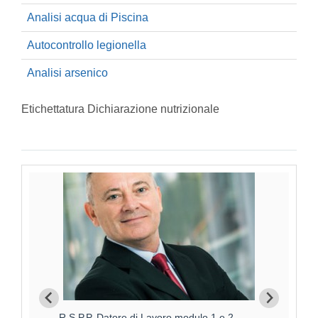
Analisi acqua di Piscina
Autocontrollo legionella
Analisi arsenico
Etichettatura Dichiarazione nutrizionale
Aggiornamento RSPP Datore di Lavoro - Rischio
R.