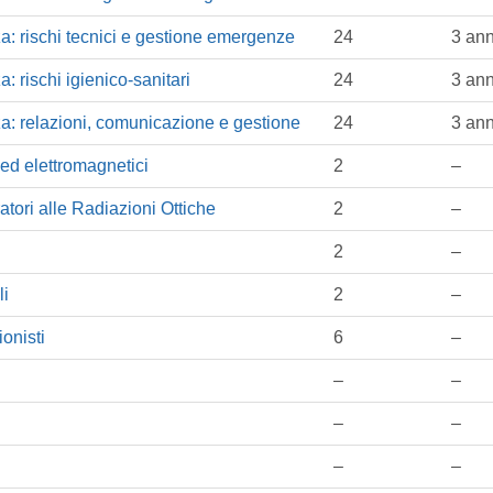
a: rischi tecnici e gestione emergenze
24
3 ann
: rischi igienico-sanitari
24
3 ann
a: relazioni, comunicazione e gestione
24
3 ann
 ed elettromagnetici
2
–
atori alle Radiazioni Ottiche
2
–
2
–
li
2
–
ionisti
6
–
–
–
–
–
–
–