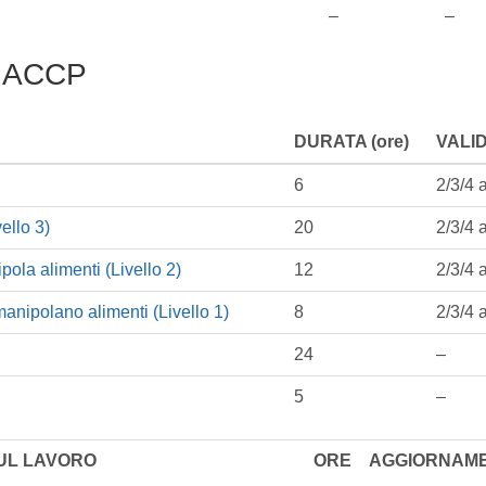
–
–
HACCP
DURATA (ore)
VALID
6
2/3/4 
ello 3)
20
2/3/4 
ola alimenti (Livello 2)
12
2/3/4 
anipolano alimenti (Livello 1)
8
2/3/4 
24
–
5
–
SUL LAVORO
ORE
AGGIORNAM