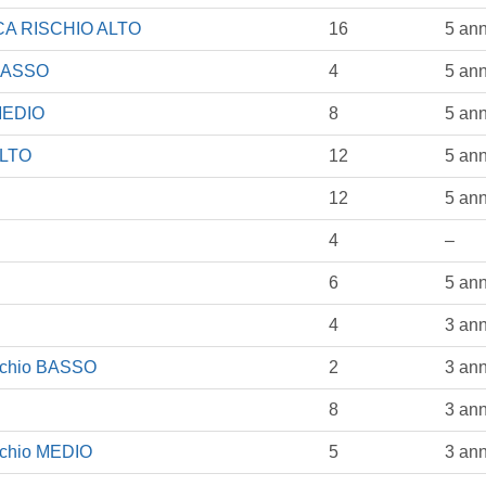
ICA RISCHIO ALTO
16
5 ann
 BASSO
4
5 ann
MEDIO
8
5 ann
ALTO
12
5 ann
12
5 ann
4
–
6
5 ann
4
3 ann
ischio BASSO
2
3 ann
8
3 ann
ischio MEDIO
5
3 ann