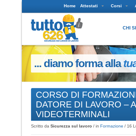
Home
Attestati
Corsi
CHI 
... diamo forma alla
tu
CORSO DI FORMAZIONE
DATORE DI LAVORO – 
VIDEOTERMINALI
Scritto da
Sicurezza sul lavoro
/ in
Formazione
/
16 L