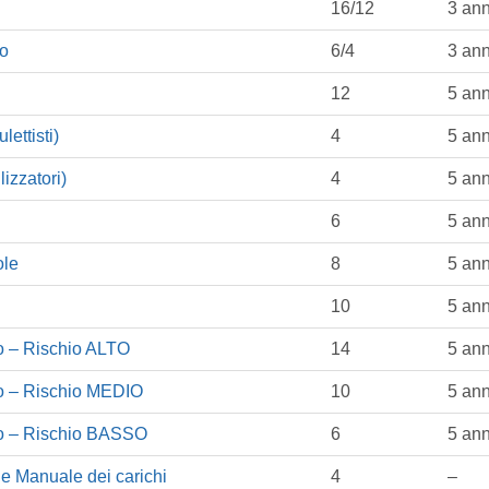
16/12
3 ann
so
6/4
3 ann
12
5 ann
ettisti)
4
5 ann
izzatori)
4
5 ann
6
5 ann
ole
8
5 ann
10
5 ann
o – Rischio ALTO
14
5 ann
o – Rischio MEDIO
10
5 ann
ro – Rischio BASSO
6
5 ann
 Manuale dei carichi
4
–