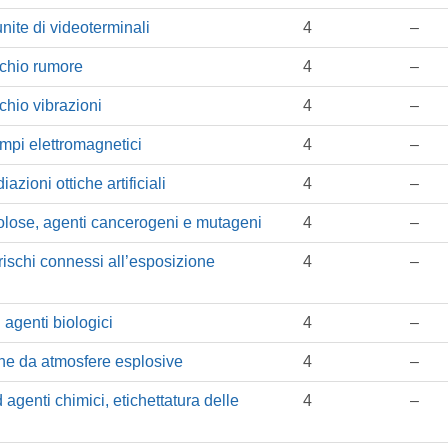
ite di videoterminali
4
–
schio rumore
4
–
chio vibrazioni
4
–
mpi elettromagnetici
4
–
zioni ottiche artificiali
4
–
lose, agenti cancerogeni e mutageni
4
–
ischi connessi all’esposizione
4
–
agenti biologici
4
–
ne da atmosfere esplosive
4
–
genti chimici, etichettatura delle
4
–