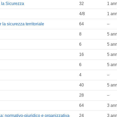
 la Sicurezza
32
1 an
4/8
1 an
a sicurezza territoriale
64
–
8
5 ann
6
5 ann
16
5 ann
6
5 ann
4
–
40
5 ann
28
–
64
3 ann
a: normativo-giuridico e organizzativa
24
3 ann