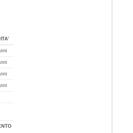
ITA’
anni
anni
anni
anni
ENTO