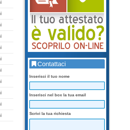
i
i
i
i
i
i
Contattaci
i
Inserisci il tuo nome
i
i
Inserisci nel box la tua email
i
Scrivi la tua richiesta
i