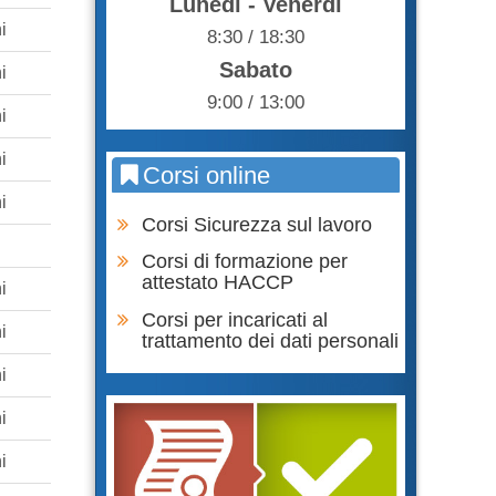
Lunedì - Venerdì
i
8:30 / 18:30
Sabato
i
9:00 / 13:00
i
i
Corsi online
i
Corsi Sicurezza sul lavoro
Corsi di formazione per
attestato HACCP
i
Corsi per incaricati al
i
trattamento dei dati personali
i
i
i