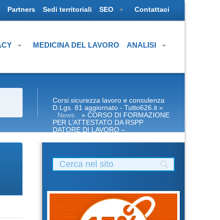
Partners
Sedi territoriali
SEO
Contattaci
ACY
MEDICINA DEL LAVORO
ANALISI
Corsi sicurezza lavoro e consulenza
D.Lgs. 81 aggiornato - Tutto626.it
»
News
» CORSO DI FORMAZIONE
PER L’ATTESTATO DA RSPP
DATORE DI LAVORO –
ATTREZZATURE MUNITE DI
VIDEOTERMINALI