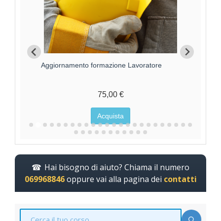
Aggiornamento formazione Lavoratore
For
75,00 €
Acquista
Hai bisogno di aiuto? Chiama il numero
069968846
oppure vai alla pagina dei
contatti